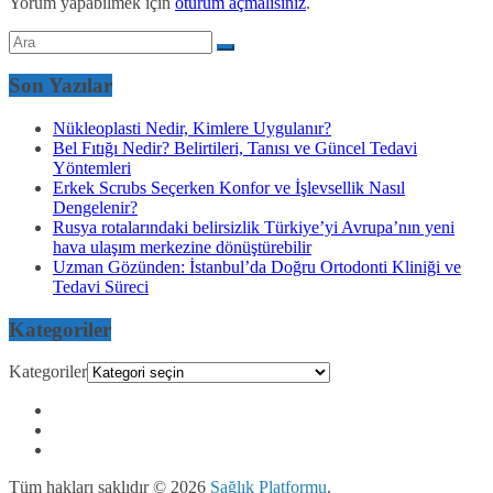
Yorum yapabilmek için
oturum açmalısınız
.
Son Yazılar
Nükleoplasti Nedir, Kimlere Uygulanır?
Bel Fıtığı Nedir? Belirtileri, Tanısı ve Güncel Tedavi
Yöntemleri
Erkek Scrubs Seçerken Konfor ve İşlevsellik Nasıl
Dengelenir?
Rusya rotalarındaki belirsizlik Türkiye’yi Avrupa’nın yeni
hava ulaşım merkezine dönüştürebilir
Uzman Gözünden: İstanbul’da Doğru Ortodonti Kliniği ve
Tedavi Süreci
Kategoriler
Kategoriler
Tüm hakları saklıdır © 2026
Sağlık Platformu
.