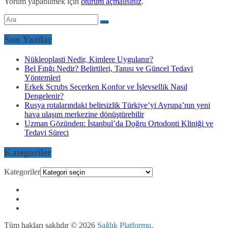
Yorum yapabilmek için
oturum açmalısınız
.
Son Yazılar
Nükleoplasti Nedir, Kimlere Uygulanır?
Bel Fıtığı Nedir? Belirtileri, Tanısı ve Güncel Tedavi
Yöntemleri
Erkek Scrubs Seçerken Konfor ve İşlevsellik Nasıl
Dengelenir?
Rusya rotalarındaki belirsizlik Türkiye’yi Avrupa’nın yeni
hava ulaşım merkezine dönüştürebilir
Uzman Gözünden: İstanbul’da Doğru Ortodonti Kliniği ve
Tedavi Süreci
Kategoriler
Kategoriler
Tüm hakları saklıdır © 2026
Sağlık Platformu
.