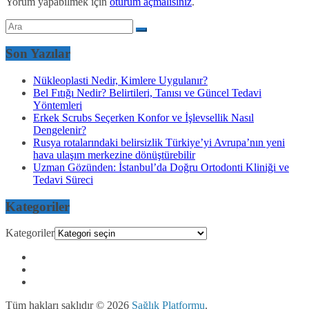
Yorum yapabilmek için
oturum açmalısınız
.
Son Yazılar
Nükleoplasti Nedir, Kimlere Uygulanır?
Bel Fıtığı Nedir? Belirtileri, Tanısı ve Güncel Tedavi
Yöntemleri
Erkek Scrubs Seçerken Konfor ve İşlevsellik Nasıl
Dengelenir?
Rusya rotalarındaki belirsizlik Türkiye’yi Avrupa’nın yeni
hava ulaşım merkezine dönüştürebilir
Uzman Gözünden: İstanbul’da Doğru Ortodonti Kliniği ve
Tedavi Süreci
Kategoriler
Kategoriler
Tüm hakları saklıdır © 2026
Sağlık Platformu
.