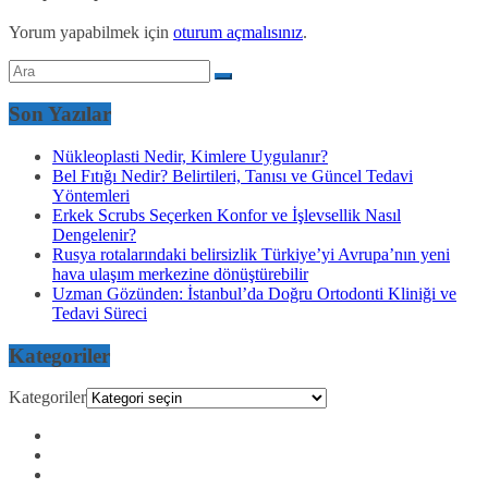
Yorum yapabilmek için
oturum açmalısınız
.
Son Yazılar
Nükleoplasti Nedir, Kimlere Uygulanır?
Bel Fıtığı Nedir? Belirtileri, Tanısı ve Güncel Tedavi
Yöntemleri
Erkek Scrubs Seçerken Konfor ve İşlevsellik Nasıl
Dengelenir?
Rusya rotalarındaki belirsizlik Türkiye’yi Avrupa’nın yeni
hava ulaşım merkezine dönüştürebilir
Uzman Gözünden: İstanbul’da Doğru Ortodonti Kliniği ve
Tedavi Süreci
Kategoriler
Kategoriler