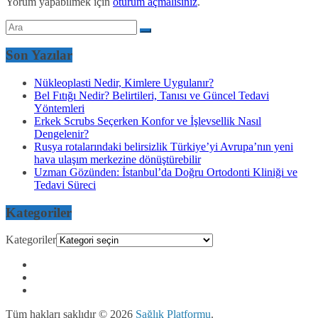
Yorum yapabilmek için
oturum açmalısınız
.
Son Yazılar
Nükleoplasti Nedir, Kimlere Uygulanır?
Bel Fıtığı Nedir? Belirtileri, Tanısı ve Güncel Tedavi
Yöntemleri
Erkek Scrubs Seçerken Konfor ve İşlevsellik Nasıl
Dengelenir?
Rusya rotalarındaki belirsizlik Türkiye’yi Avrupa’nın yeni
hava ulaşım merkezine dönüştürebilir
Uzman Gözünden: İstanbul’da Doğru Ortodonti Kliniği ve
Tedavi Süreci
Kategoriler
Kategoriler
Tüm hakları saklıdır © 2026
Sağlık Platformu
.