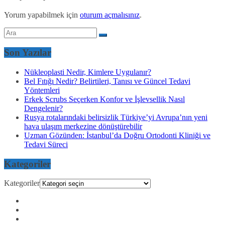
Yorum yapabilmek için
oturum açmalısınız
.
Son Yazılar
Nükleoplasti Nedir, Kimlere Uygulanır?
Bel Fıtığı Nedir? Belirtileri, Tanısı ve Güncel Tedavi
Yöntemleri
Erkek Scrubs Seçerken Konfor ve İşlevsellik Nasıl
Dengelenir?
Rusya rotalarındaki belirsizlik Türkiye’yi Avrupa’nın yeni
hava ulaşım merkezine dönüştürebilir
Uzman Gözünden: İstanbul’da Doğru Ortodonti Kliniği ve
Tedavi Süreci
Kategoriler
Kategoriler