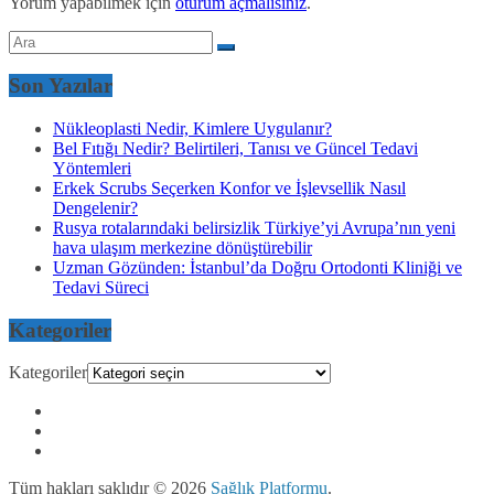
Yorum yapabilmek için
oturum açmalısınız
.
Son Yazılar
Nükleoplasti Nedir, Kimlere Uygulanır?
Bel Fıtığı Nedir? Belirtileri, Tanısı ve Güncel Tedavi
Yöntemleri
Erkek Scrubs Seçerken Konfor ve İşlevsellik Nasıl
Dengelenir?
Rusya rotalarındaki belirsizlik Türkiye’yi Avrupa’nın yeni
hava ulaşım merkezine dönüştürebilir
Uzman Gözünden: İstanbul’da Doğru Ortodonti Kliniği ve
Tedavi Süreci
Kategoriler
Kategoriler
Tüm hakları saklıdır © 2026
Sağlık Platformu
.