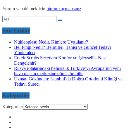
Yorum yapabilmek için
oturum açmalısınız
.
Son Yazılar
Nükleoplasti Nedir, Kimlere Uygulanır?
Bel Fıtığı Nedir? Belirtileri, Tanısı ve Güncel Tedavi
Yöntemleri
Erkek Scrubs Seçerken Konfor ve İşlevsellik Nasıl
Dengelenir?
Rusya rotalarındaki belirsizlik Türkiye’yi Avrupa’nın yeni
hava ulaşım merkezine dönüştürebilir
Uzman Gözünden: İstanbul’da Doğru Ortodonti Kliniği ve
Tedavi Süreci
Kategoriler
Kategoriler