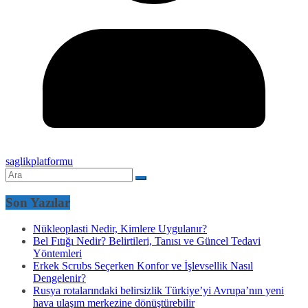
saglikplatformu
Son Yazılar
Nükleoplasti Nedir, Kimlere Uygulanır?
Bel Fıtığı Nedir? Belirtileri, Tanısı ve Güncel Tedavi
Yöntemleri
Erkek Scrubs Seçerken Konfor ve İşlevsellik Nasıl
Dengelenir?
Rusya rotalarındaki belirsizlik Türkiye’yi Avrupa’nın yeni
hava ulaşım merkezine dönüştürebilir