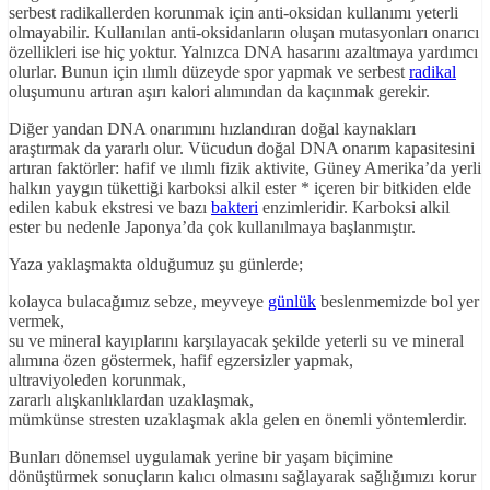
serbest radikallerden korunmak için anti-oksidan kullanımı yeterli
olmayabilir. Kullanılan anti-oksidanların oluşan mutasyonları onarıcı
özellikleri ise hiç yoktur. Yalnızca DNA hasarını azaltmaya yardımcı
olurlar. Bunun için ılımlı düzeyde spor yapmak ve serbest
radikal
oluşumunu artıran aşırı kalori alımından da kaçınmak gerekir.
Diğer yandan DNA onarımını hızlandıran doğal kaynakları
araştırmak da yararlı olur. Vücudun doğal DNA onarım kapasitesini
artıran faktörler: hafif ve ılımlı fizik aktivite, Güney Amerika’da yerli
halkın yaygın tükettiği karboksi alkil ester * içeren bir bitkiden elde
edilen kabuk ekstresi ve bazı
bakteri
enzimleridir. Karboksi alkil
ester bu nedenle Japonya’da çok kullanılmaya başlanmıştır.
Yaza yaklaşmakta olduğumuz şu günlerde;
kolayca bulacağımız sebze, meyveye
günlük
beslenmemizde bol yer
vermek,
su ve mineral kayıplarını karşılayacak şekilde yeterli su ve mineral
alımına özen göstermek, hafif egzersizler yapmak,
ultraviyoleden korunmak,
zararlı alışkanlıklardan uzaklaşmak,
mümkünse stresten uzaklaşmak akla gelen en önemli yöntemlerdir.
Bunları dönemsel uygulamak yerine bir yaşam biçimine
dönüştürmek sonuçların kalıcı olmasını sağlayarak sağlığımızı korur