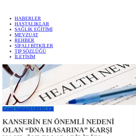
HABERLER
HASTALIKLAR
SAĞLIK EĞİTİMİ
MEVZUAT
REHBER
SİFALI BİTKİLER
TIP SÖZLÜĞÜ
İLETİŞİM
Genel Sağlık
HABERLER
KANSERİN EN ÖNEMLİ NEDENİ
OLAN “DNA HASARINA” KARŞI