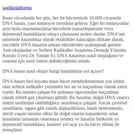
saglikplatformu
İnsan vücudunda her gün, her bir hücremizde 10.000 civarında
DNA hasarı, yani mutasyon meydana geliyor. Eğer bu mutasyonlar
aynı hızla onarılamazlarsa hücrelerin kanserleşmesine veya
dejeneratif hastalıkların ortaya çıkmasına neden olurlar. DNA’nın
tamirinde kaçınılmaz olarak eksiklikler kalacağını dikkate alarak,
öncelikle DNA hasarını artıran etkenlerden uzaklaşmak gerekir.
Anti-oksidanlar ve Serbest Radikaller Araştırma Derneği Yönetim
Kurulu Üyesi Dr. Yaman Er, DNA hasarının nasıl oluştuğunu ve
onarımı için nasıl önlem alabileceğimizi anlattı.
DNA hasarı nasıl oluşur hangi hastalıklara yol açıyor?
DNA hasarı bizi hayatta tutan hücre metabolizmasının yan ürünü
olan serbest radikaller yüzünden her an ve kaçınılmaz olarak zaten
vardır. Bu motoru çalışan bir arabanın egzozundan kaçınılmaz
olarak zehirli gaz çıkarması gibidir. Bu hasarlar, doğal DNA onarıcı
sistem tarafından olabildiğince onarılmaya çalışılır. Ancak çevresel
zararlıların, sigara gibi zararlı alışkanlıkların, hatalı beslenmenin,
stresli yaşam tarzının etkisi ile doğal onarım kapasitemiz artan
hasarların tamamını onarmaya yetmez ve hasarlar birikerek ya
dejeneratif hastalıklara, kansere yol açar ya da hücre ölümü ile
sonuçlanır.