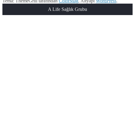
Tema: ThemeGrill tarafından
ColorMag
. Altyapı
WordPress
.
A Life Sağlık Grubu