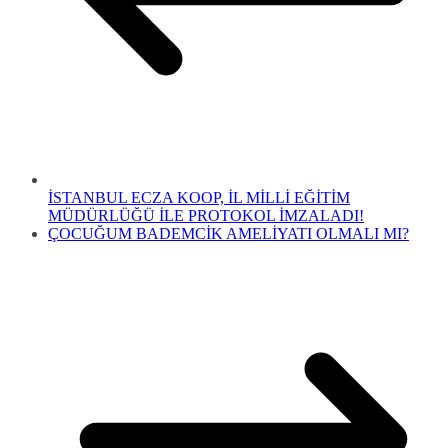
İSTANBUL ECZA KOOP, İL MİLLİ EĞİTİM
MÜDÜRLÜĞÜ İLE PROTOKOL İMZALADI!
ÇOCUĞUM BADEMCİK AMELİYATI OLMALI MI?