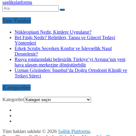
saglikplatformu
Son Yazılar
Nükleoplasti Nedir, Kimlere Uygulanır?
Bel Fıtığı Nedir? Belirtileri, Tanısı ve Güncel Tedavi
Yöntemleri
Erkek Scrubs Seçerken Konfor ve İşlevsellik Nasıl
Dengelenir?
Rusya rotalarındaki belirsizlik Türkiye’yi Avrupa’nın yeni
hava ulaşım merkezine dönüştürebilir
Uzman Gözünden: İstanbul’da Doğru Ortodonti Kliniği ve
Tedavi Süreci
Kategoriler
Kategoriler
Tüm hakları saklıdır © 2026
Sağlık Platformu
.