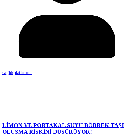
saglikplatformu
LİMON VE PORTAKAL SUYU BÖBREK TAŞI
OLUŞMA RİSKİNİ DÜŞÜRÜYOR!