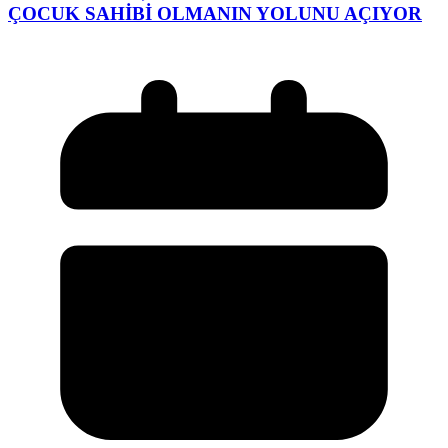
ÇOCUK SAHİBİ OLMANIN YOLUNU AÇIYOR