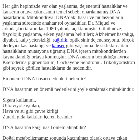
Her gün hepimizde var olan yaşlanma, dejeneratif hastalıklar ve
kanserin ortaya çıkmasının temel sebebi onarılamamış DNA
hasarlarıdır. Mitokondriyal DNA’daki hasar ve mutasyonların
yaşlanma sürecinde anahtar rol oynadıkları Dr. Miquel ve
arkadaşları tarafından 1980 yılında açıklanmıştır. Günümüze;
fizyolojik yaşlanma, erken yaşlanma belirtileri; Alzheimer hastalığı,
diyabet, kalp yetersizliği,
sağırlık
, optik sinir dejenerasyonu, birçok
ilerleyici kas hastalığı ve
kanser
gibi yaşlanma ile sıklıkları artan
hastalıkların mutasyona uğramış DNA içeren mitokondrilerden
kaynaklandığı ortaya konmuştur. DNA onarım bozukluğu ayrıca
Kseroderma pigmentosum, Cockayene Sendromu, Trikotiyodistrofi
gibi seyrek görülen hastalıkların da nedenidir.
En önemli DNA hasarı nedenleri nelerdir?
DNA hasarının en önemli nedenlerini şöyle sıralamak mümkündür:
Sigara kullanımı,
Ultraviyole ışınları,
Hava ve su gibi çevre kirliği
Zararlı gıda katkıları içeren besinler
DNA hasarına karşı nasıl önlem alınabilir?
Doğal metabolizmamız sonunda kaçınılmaz olarak ortaya çıkan