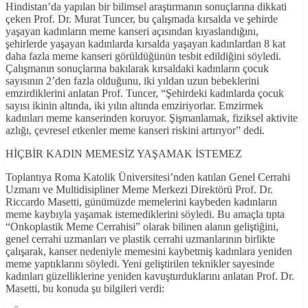
Hindistan’da yapılan bir bilimsel araştırmanın sonuçlarına dikkati
çeken Prof. Dr. Murat Tuncer, bu çalışmada kırsalda ve şehirde
yaşayan kadınların meme kanseri açısından kıyaslandığını,
şehirlerde yaşayan kadınlarda kırsalda yaşayan kadınlardan 8 kat
daha fazla meme kanseri görüldüğünün tesbit edildiğini söyledi.
Çalışmanın sonuçlarına bakılarak kırsaldaki kadınların çocuk
sayısının 2’den fazla olduğunu, iki yıldan uzun bebeklerini
emzirdiklerini anlatan Prof. Tuncer, “Şehirdeki kadınlarda çocuk
sayısı ikinin altında, iki yılın altında emziriyorlar. Emzirmek
kadınları meme kanserinden koruyor. Şişmanlamak, fiziksel aktivite
azlığı, çevresel etkenler meme kanseri riskini artırıyor” dedi.
HİÇBİR KADIN MEMESİZ YAŞAMAK İSTEMEZ
Toplantıya Roma Katolik Üniversitesi’nden katılan Genel Cerrahi
Uzmanı ve Multidisipliner Meme Merkezi Direktörü Prof. Dr.
Riccardo Masetti, günümüzde memelerini kaybeden kadınların
meme kaybıyla yaşamak istemediklerini söyledi. Bu amaçla tıpta
“Onkoplastik Meme Cerrahisi” olarak bilinen alanın geliştiğini,
genel cerrahi uzmanları ve plastik cerrahi uzmanlarının birlikte
çalışarak, kanser nedeniyle memesini kaybetmiş kadınlara yeniden
meme yaptıklarını söyledi. Yeni geliştirilen teknikler sayesinde
kadınları güzelliklerine yeniden kavuşturduklarını anlatan Prof. Dr.
Masetti, bu konuda şu bilgileri verdi: