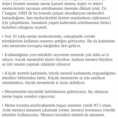
tedavi hizmeti sunulan meme kanseri tarama, teşhis ve tedavi
merkezlerinin sayısının artırılmasının önemine dikkati çekti. Dr.
Chagpar, ABD’de bu konuda çalışan akreditasyon merkezleri
bulunduğunu, tüm merkezlerdeki hizmet standardının eşitlenmesi
için çalıştıklarını, hastaların yaşam kalitesinin artırılmasının birinci
hedefleri olduğunu söyledi.
• Son 10 yılda meme merkezlerinde, onkoplastik cerrahi
tekniklerinin kullanım oranının arttığını görüyoruz. Bu da kadınların
eski memesine kavuşma isteğinden ileri geliyor.
• Kullandığımız yeni teknikler sayesinde memede çok daha az iz
oluyor. Ancak memedeki tümör büyükse, kadının memesi büyükse
az izle onarım yapmak mümkün olmuyor.
• Küçük memeli kadınlarla, büyük memeli kadınlarda uyguladığımız
teknikler birbirinden farklı. Küçük memelerde az izle ameliyat
mümkünken, büyük memelerde iz fazla olabiliyor.
• Memelerdeki büyüklük farklılıklarını gideriyoruz, hiç olmayan
meme başını yeniden yapıyoruz.
• Meme koruma ameliyatlarında başarı oranımız yüzde 85’e ulaştı.
Artık memeyi tamamen çıkarmak yerine, memeyi korumaya yönelik
teknikler kullanıyoruz. Memeyi korurken tümörü de tamamen