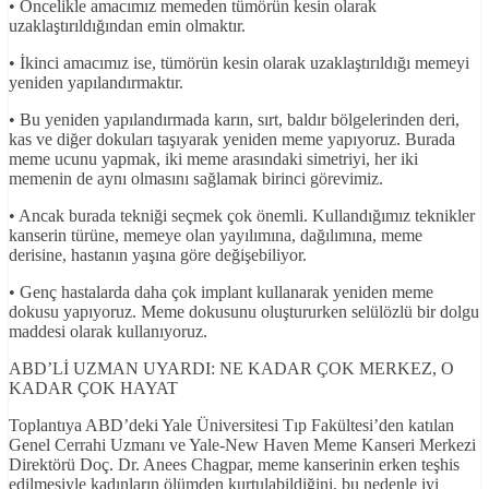
• Öncelikle amacımız memeden tümörün kesin olarak
uzaklaştırıldığından emin olmaktır.
• İkinci amacımız ise, tümörün kesin olarak uzaklaştırıldığı memeyi
yeniden yapılandırmaktır.
• Bu yeniden yapılandırmada karın, sırt, baldır bölgelerinden deri,
kas ve diğer dokuları taşıyarak yeniden meme yapıyoruz. Burada
meme ucunu yapmak, iki meme arasındaki simetriyi, her iki
memenin de aynı olmasını sağlamak birinci görevimiz.
• Ancak burada tekniği seçmek çok önemli. Kullandığımız teknikler
kanserin türüne, memeye olan yayılımına, dağılımına, meme
derisine, hastanın yaşına göre değişebiliyor.
• Genç hastalarda daha çok implant kullanarak yeniden meme
dokusu yapıyoruz. Meme dokusunu oluştururken selülözlü bir dolgu
maddesi olarak kullanıyoruz.
ABD’Lİ UZMAN UYARDI: NE KADAR ÇOK MERKEZ, O
KADAR ÇOK HAYAT
Toplantıya ABD’deki Yale Üniversitesi Tıp Fakültesi’den katılan
Genel Cerrahi Uzmanı ve Yale-New Haven Meme Kanseri Merkezi
Direktörü Doç. Dr. Anees Chagpar, meme kanserinin erken teşhis
edilmesiyle kadınların ölümden kurtulabildiğini, bu nedenle iyi