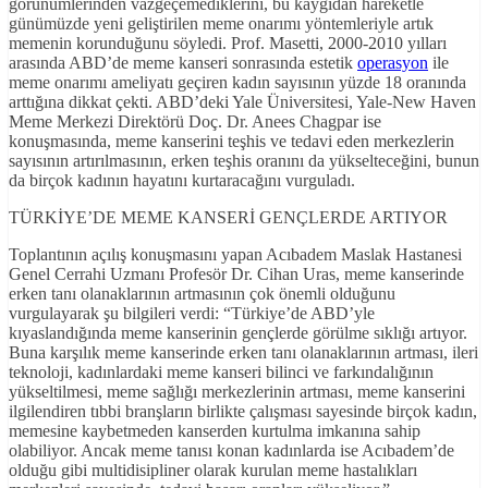
görünümlerinden vazgeçemediklerini, bu kaygıdan hareketle
günümüzde yeni geliştirilen meme onarımı yöntemleriyle artık
memenin korunduğunu söyledi. Prof. Masetti, 2000-2010 yılları
arasında ABD’de meme kanseri sonrasında estetik
operasyon
ile
meme onarımı ameliyatı geçiren kadın sayısının yüzde 18 oranında
arttığına dikkat çekti. ABD’deki Yale Üniversitesi, Yale-New Haven
Meme Merkezi Direktörü Doç. Dr. Anees Chagpar ise
konuşmasında, meme kanserini teşhis ve tedavi eden merkezlerin
sayısının artırılmasının, erken teşhis oranını da yükselteceğini, bunun
da birçok kadının hayatını kurtaracağını vurguladı.
TÜRKİYE’DE MEME KANSERİ GENÇLERDE ARTIYOR
Toplantının açılış konuşmasını yapan Acıbadem Maslak Hastanesi
Genel Cerrahi Uzmanı Profesör Dr. Cihan Uras, meme kanserinde
erken tanı olanaklarının artmasının çok önemli olduğunu
vurgulayarak şu bilgileri verdi: “Türkiye’de ABD’yle
kıyaslandığında meme kanserinin gençlerde görülme sıklığı artıyor.
Buna karşılık meme kanserinde erken tanı olanaklarının artması, ileri
teknoloji, kadınlardaki meme kanseri bilinci ve farkındalığının
yükseltilmesi, meme sağlığı merkezlerinin artması, meme kanserini
ilgilendiren tıbbi branşların birlikte çalışması sayesinde birçok kadın,
memesine kaybetmeden kanserden kurtulma imkanına sahip
olabiliyor. Ancak meme tanısı konan kadınlarda ise Acıbadem’de
olduğu gibi multidisipliner olarak kurulan meme hastalıkları