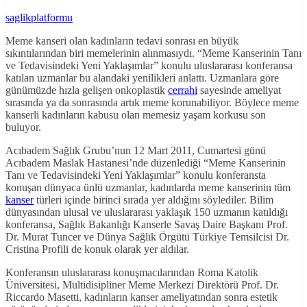
saglikplatformu
Meme kanseri olan kadınların tedavi sonrası en büyük
sıkıntılarından biri memelerinin alınmasıydı. “Meme Kanserinin Tanı
ve Tedavisindeki Yeni Yaklaşımlar” konulu uluslararası konferansa
katılan uzmanlar bu alandaki yenilikleri anlattı. Uzmanlara göre
günümüzde hızla gelişen onkoplastik
cerrahi
sayesinde ameliyat
sırasında ya da sonrasında artık meme korunabiliyor. Böylece meme
kanserli kadınların kabusu olan memesiz yaşam korkusu son
buluyor.
Acıbadem Sağlık Grubu’nun 12 Mart 2011, Cumartesi günü
Acıbadem Maslak Hastanesi’nde düzenlediği “Meme Kanserinin
Tanı ve Tedavisindeki Yeni Yaklaşımlar” konulu konferansta
konuşan dünyaca ünlü uzmanlar, kadınlarda meme kanserinin tüm
kanser
türleri içinde birinci sırada yer aldığını söylediler. Bilim
dünyasından ulusal ve uluslararası yaklaşık 150 uzmanın katıldığı
konferansa, Sağlık Bakanlığı Kanserle Savaş Daire Başkanı Prof.
Dr. Murat Tuncer ve Dünya Sağlık Örgütü Türkiye Temsilcisi Dr.
Cristina Profili de konuk olarak yer aldılar.
Konferansın uluslararası konuşmacılarından Roma Katolik
Üniversitesi, Multidisipliner Meme Merkezi Direktörü Prof. Dr.
Riccardo Masetti, kadınların kanser ameliyatından sonra estetik