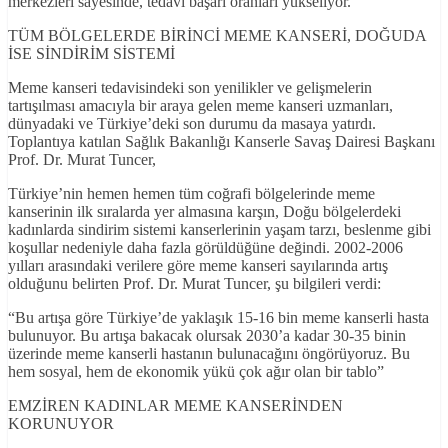
merkezleri sayesinde, tedavi başarı oranları yükseliyor.”
TÜM BÖLGELERDE BİRİNCİ MEME KANSERİ, DOĞUDA
İSE SİNDİRİM SİSTEMİ
Meme kanseri tedavisindeki son yenilikler ve gelişmelerin
tartışılması amacıyla bir araya gelen meme kanseri uzmanları,
dünyadaki ve Türkiye’deki son durumu da masaya yatırdı.
Toplantıya katılan Sağlık Bakanlığı Kanserle Savaş Dairesi Başkanı
Prof. Dr. Murat Tuncer,
Türkiye’nin hemen hemen tüm coğrafi bölgelerinde meme
kanserinin ilk sıralarda yer almasına karşın, Doğu bölgelerdeki
kadınlarda sindirim sistemi kanserlerinin yaşam tarzı, beslenme gibi
koşullar nedeniyle daha fazla görüldüğüne değindi. 2002-2006
yılları arasındaki verilere göre meme kanseri sayılarında artış
olduğunu belirten Prof. Dr. Murat Tuncer, şu bilgileri verdi:
“Bu artışa göre Türkiye’de yaklaşık 15-16 bin meme kanserli hasta
bulunuyor. Bu artışa bakacak olursak 2030’a kadar 30-35 binin
üzerinde meme kanserli hastanın bulunacağını öngörüyoruz. Bu
hem sosyal, hem de ekonomik yükü çok ağır olan bir tablo”
EMZİREN KADINLAR MEME KANSERİNDEN
KORUNUYOR