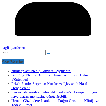
saglikplatformu
Son Yazılar
Nükleoplasti Nedir, Kimlere Uygulanır?
Bel Fıtığı Nedir? Belirtileri, Tanısı ve Güncel Tedavi
Yöntemleri
Erkek Scrubs Seçerken Konfor ve İşlevsellik Nasıl
Dengelenir?
Rusya rotalarındaki belirsizlik Türkiye’yi Avrupa’nın yeni
hava ulaşım merkezine dönüştürebilir
Uzman Gözünden: İstanbul’da Doğru Ortodonti Kliniği ve
Tedavi Süreci