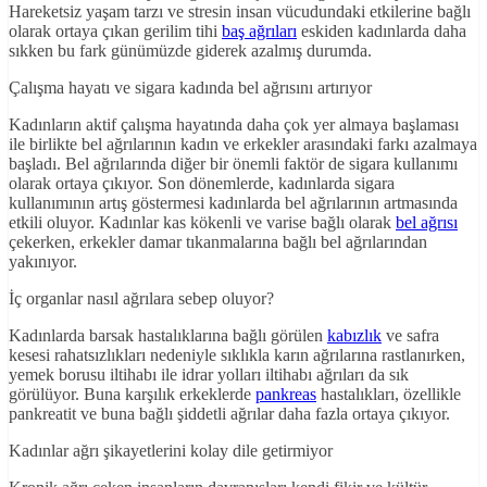
Hareketsiz yaşam tarzı ve stresin insan vücudundaki etkilerine bağlı
olarak ortaya çıkan gerilim tihi
baş ağrıları
eskiden kadınlarda daha
sıkken bu fark günümüzde giderek azalmış durumda.
Çalışma hayatı ve sigara kadında bel ağrısını artırıyor
Kadınların aktif çalışma hayatında daha çok yer almaya başlaması
ile birlikte bel ağrılarının kadın ve erkekler arasındaki farkı azalmaya
başladı. Bel ağrılarında diğer bir önemli faktör de sigara kullanımı
olarak ortaya çıkıyor. Son dönemlerde, kadınlarda sigara
kullanımının artış göstermesi kadınlarda bel ağrılarının artmasında
etkili oluyor. Kadınlar kas kökenli ve varise bağlı olarak
bel ağrısı
çekerken, erkekler damar tıkanmalarına bağlı bel ağrılarından
yakınıyor.
İç organlar nasıl ağrılara sebep oluyor?
Kadınlarda barsak hastalıklarına bağlı görülen
kabızlık
ve safra
kesesi rahatsızlıkları nedeniyle sıklıkla karın ağrılarına rastlanırken,
yemek borusu iltihabı ile idrar yolları iltihabı ağrıları da sık
görülüyor. Buna karşılık erkeklerde
pankreas
hastalıkları, özellikle
pankreatit ve buna bağlı şiddetli ağrılar daha fazla ortaya çıkıyor.
Kadınlar ağrı şikayetlerini kolay dile getirmiyor