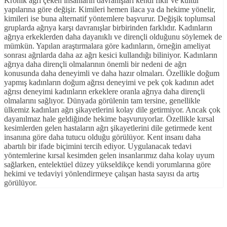
Kronik ağrı çeken insanların davranışları kendi fikir ve kültür
yapılarına göre değişir. Kimileri hemen ilaca ya da hekime yönelir,
kimileri ise buna alternatif yöntemlere başvurur. Değişik toplumsal
gruplarda ağrıya karşı davranışlar birbirinden farklıdır. Kadınların
ağrıya erkeklerden daha dayanıklı ve dirençli olduğunu söylemek de
mümkün. Yapılan araştırmalara göre kadınların, örneğin ameliyat
sonrası ağrılarda daha az ağrı kesici kullandığı biliniyor. Kadınların
ağrıya daha dirençli olmalarının önemli bir nedeni de ağrı
konusunda daha deneyimli ve daha hazır olmaları. Özellikle doğum
yapmış kadınların doğum ağrısı deneyimi ve pek çok kadının adet
ağrısı deneyimi kadınların erkeklere oranla ağrıya daha dirençli
olmalarını sağlıyor. Dünyada görülenin tam tersine, genellikle
ülkemiz kadınları ağrı şikayetlerini kolay dile getirmiyor. Ancak çok
dayanılmaz hale geldiğinde hekime başvuruyorlar. Özellikle kırsal
kesimlerden gelen hastaların ağrı şikayetlerini dile getirmede kent
insanına göre daha tutucu olduğu görülüyor. Kent insanı daha
abartılı bir ifade biçimini tercih ediyor. Uygulanacak tedavi
yöntemlerine kırsal kesimden gelen insanlarımız daha kolay uyum
sağlarken, entelektüel düzey yükseldikçe kendi yorumlarına göre
hekimi ve tedaviyi yönlendirmeye çalışan hasta sayısı da artış
görülüyor.