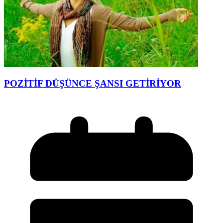
POZİTİF DÜŞÜNCE ŞANSI GETİRİYOR