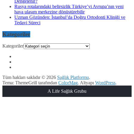
Dengelenir?
Rusya rotalarındaki belirsizlik Türkiye’yi Avrupa’nın yeni
hava ulaşım merkezine dönüştürebilir
Uzman Gözünden: İstanbul’da Doğru Ortodonti Kliniği ve
Tedavi Süreci
Kategoriler
Kategoriler
Tüm hakları saklıdır © 2026
Sağlık Platformu
.
Tema: ThemeGrill tarafından
ColorMag
. Altyapı
WordPress
.
A Life Sağlık Grubu