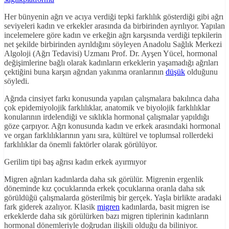
Her bünyenin ağrı ve acıya verdiği tepki farklılık gösterdiği gibi ağrı
seviyeleri kadın ve erkekler arasında da birbirinden ayrılıyor. Yapılan
incelemelere göre kadın ve erkeğin ağrı karşısında verdiği tepkilerin
net şekilde birbirinden ayrıldığını söyleyen Anadolu Sağlık Merkezi
Algoloji (Ağrı Tedavisi) Uzmanı Prof. Dr. Ayşen Yücel, hormonal
değişimlerine bağlı olarak kadınların erkeklerin yaşamadığı ağrıları
çektiğini buna karşın ağrıdan yakınma oranlarının
düşük
olduğunu
söyledi.
Ağrıda cinsiyet farkı konusunda yapılan çalışmalara bakılınca daha
çok epidemiyolojik farklılıklar, anatomik ve biyolojik farklılıklar
konularının irdelendiği ve sıklıkla hormonal çalışmalar yapıldığı
göze çarpıyor. Ağrı konusunda kadın ve erkek arasındaki hormonal
ve organ farklılıklarının yanı sıra, kültürel ve toplumsal rollerdeki
farklılıklar da önemli faktörler olarak görülüyor.
Gerilim tipi baş ağrısı kadın erkek ayırmıyor
Migren ağrıları kadınlarda daha sık görülür. Migrenin ergenlik
döneminde kız çocuklarında erkek çocuklarına oranla daha sık
görüldüğü çalışmalarda gösterilmiş bir gerçek. Yaşla birlikte aradaki
fark giderek azalıyor. Klasik
migren
kadınlarda, basit migren ise
erkeklerde daha sık görülürken bazı migren tiplerinin kadınların
hormonal dönemleriyle doğrudan ilişkili olduğu da biliniyor.