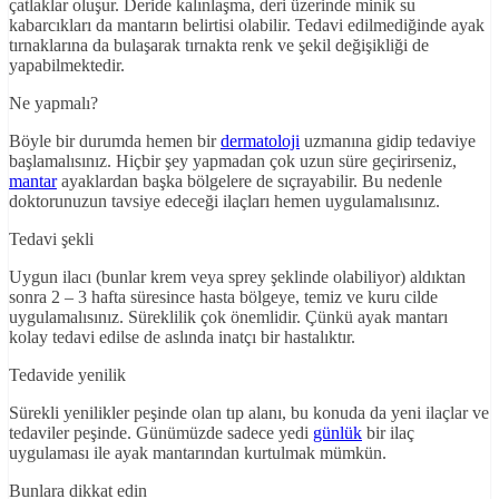
çatlaklar oluşur. Deride kalınlaşma, deri üzerinde minik su
kabarcıkları da mantarın belirtisi olabilir. Tedavi edilmediğinde ayak
tırnaklarına da bulaşarak tırnakta renk ve şekil değişikliği de
yapabilmektedir.
Ne yapmalı?
Böyle bir durumda hemen bir
dermatoloji
uzmanına gidip tedaviye
başlamalısınız. Hiçbir şey yapmadan çok uzun süre geçirirseniz,
mantar
ayaklardan başka bölgelere de sıçrayabilir. Bu nedenle
doktorunuzun tavsiye edeceği ilaçları hemen uygulamalısınız.
Tedavi şekli
Uygun ilacı (bunlar krem veya sprey şeklinde olabiliyor) aldıktan
sonra 2 – 3 hafta süresince hasta bölgeye, temiz ve kuru cilde
uygulamalısınız. Süreklilik çok önemlidir. Çünkü ayak mantarı
kolay tedavi edilse de aslında inatçı bir hastalıktır.
Tedavide yenilik
Sürekli yenilikler peşinde olan tıp alanı, bu konuda da yeni ilaçlar ve
tedaviler peşinde. Günümüzde sadece yedi
günlük
bir ilaç
uygulaması ile ayak mantarından kurtulmak mümkün.
Bunlara dikkat edin