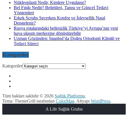
Nükleoplasti Nedir, Kimlere Uygulanır?
Bel Fıtığı Nedir? Belirtileri, Tanısı ve Güncel Tedavi
Yöntemleri
Erkek Scrubs Seçerken Konfor ve İşlevsellik Nasıl
Dengelenir?
Rusya rotalarındaki belirsizlik Türkiye’yi Avrupa’nın yeni
hava ulaşım merkezine dönüştürebilir
Uzman Gözünden: İstanbul’da Doğru Ortodonti Kliniği ve
Tedavi Süreci
Kategoriler
Kategoriler
Tüm hakları saklıdır © 2026
Sağlık Platformu
.
Tema: ThemeGrill tarafından
ColorMag
. Altyapı
WordPress
.
A Life Sağlık Grubu