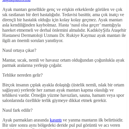
Ayak mantarı genellikle genç ve erişkin erkeklerde görülen ve çok
sık rastlanan bir deri hastalığıdır. Tedavisi basittir, ama çok inatçı ve
dirençli bir hastalık olduğu için kolay kolay geçmez. Ayak mantarı
asla kendiliğinden kaybolmaz. Hasta ‘nasıl olsa geçer’ mantığıyla
hareket etmemeli ve derhal önlemini almalıdır. KadıköyŞifa Ataşehir
Hastanesi Dermatoloji Uzmanı Dr. Rukiye Kaymaz ayak mantarı ile
ilgili an önemli soruları yanıtlıyor.
Nasıl ortaya çıkar?
Mantar, sıcak, nemli ve havasız ortam olduğundan çoğunlukla ayak
parmak aralarına yerleşip çoğalır.
Tehlike nereden gelir?
Birçok insanın çıplak ayakla dolaştığı (üstelik nemli, ıslak bir ortam
sağlayan) yerlerde her zaman ayak mantarı kapma olasılığı ve
tehlikesi vardır. Örneğin yüzme havuzları, sauna, hamam veya spor
salonlarında özellikle terlik giymeye dikkat etmek gerekir.
Nasıl fark edilir?
Ayak parmakları arasında
kaşıntı
ve yanma mantarın ilk belirtisidir.
Bir süre sonra aynı bölgedeki deride pul pul görüntü ve acı veren