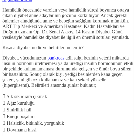
Hamilelik öncesinde varolan veya hamilelik süresi boyunca ortaya
çıkan diyabet anne adaylarının gözünü korkutuyor. Ancak gerekli
önlemler alındığında anne ve bebeğin sağlığını korumak mümkün.
ART Tıp Merkezi ve Amerikan Hastanesi Kadın Hastalıkları ve
Doğum uzmanı Op. Dr. Senai Aksoy, 14 Kasım Diyabet Günü
vesilesiyle hamilelikte diyabet ile ilgili en önemli soruları yanıtladı.
Kısaca diyabet nedir ve belirtileri nelerdir?
Diyabet, vücudunuzun
pankreas
adlı salgı bezinin yeterli miktarda
insülin hormonu üretmemesi ya da ürettiği insülin hormonunun etkili
bir şekilde kullanılamaması durumunda gelişen ve ömür boyu süren
bir hastalıktır. Sonuç olarak kişi, yediği besinlerden kana geçen
şekeri, yani glikozu kullanamaz ve kan şekeri yükselir
(hiperglisemi). Belirtileri arasında şunlar bulunur;
 Sık sık idrara çıkmak
 Ağız kuruluğu
 Sinirlilik hali
 Enerji boşalımı
 Halsizlik, bitkinlik, yorgunluk
 Doymama hissi