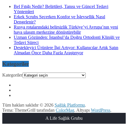
Bel Fıtığı Nedir? Belirtileri, Tanısı ve Güncel Tedavi
Yöntemleri
Erkek Scrubs Seçerken Konfor ve İşlevsellik Nasıl
Dengelenir?
Rusya rotalarındaki belirsizlik Türkiye’yi Avrupa’nın yeni
hava ulaşım merkezine dönüştürebilir
Uzman Gözünden: İstanbul’da Doğru Ortodonti Kliniği ve
Tedavi Süreci
Destekleyici Ürünlere İlgi Artıyor: Kullanıcılar Artık Satın
Almadan Önce Daha Fazla Araştırıyor
Kategoriler
Kategoriler
Tüm hakları saklıdır © 2026
Sağlık Platformu
.
Tema: ThemeGrill tarafından
ColorMag
. Altyapı
WordPress
.
A Life Sağlık Grubu