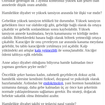
Özellikle gebeliğin ilk 3 ayında kontrolsüz yüksek kan şekeri olan
annelerde düşük oranı artabilir.
Hamilelikte diyabet ve yüksek tansiyon arasında bir ilişki var mıdır?
Gebelikte yüksek tansiyon tehlikeli bir durumdur. Yüksek tansiyon
gebelikten önce var olabileceği gibi, gebeliğe bağlı olarak da ortaya
çıkabilir ve gebelik sonlandıktan sonra kaybolabilir. Yüksek
tansiyon annede kasılmalara, beyin kanamasına ve körlüğe neden
olabilir. Böbreklerdeki hasara bağlı olarak böbrek yetmezliği ortaya
çıkabilir. Karaciğer ile onu çevreleyen zar arasında kanama meydana
gelebilir, bu tablo karaciğerde yırtılmaya yol açabilir. Kalp
yükündeki ani artışlar
kalp yetmezliği
ile sonuçlanabilir. Akciğer
ödemi tabloya eşlik edebilir.
Anne adayı diyabet olduğunu biliyorsa hamile kalmadan önce
yapması gereken şeyler nedir?
Öncelikle şeker hastası kadın, zahmetli geçebilecek dokuz aylık
hamilelik süresine kendisini fiziksel, duygusal ve psikolojik olarak
hazırlamalıdır. Ardından bir
endokrinoloji
, yani hormon hastalıkları
uzmanına danışıp, daha gebe kalmadan üç ay önce kan şekerinin
normale yaklaştırılmasını sağlaması gerekir. Bu strateji, doğacak
bebekte sakatlık olma ihtimalini azaltır.
Hamilelikte diyabet takibi ve tedavisi nasıl yapılır?