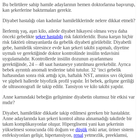
Bu belirtilere sahip hamile adaylarının hemen doktorlarına başvurup,
kan şekerlerine baktırmaları gerekir.
Diyabet hastalığı olan kadınlar hamileliklerinde nelere dikkat etmeli?
İlerlemiş yaş, aşırı kilo, ailede diyabet hikayesi olması veya daha
önceki gebelikte
şeker hastalığı
risk faktörleridir. Buna karşın hiçbir
risk faktörü olmayanlarda da gebelik diyabeti görülebilir. Diyabetli
gebe, hamilelik süresince evde kan şekeri takibi yapmalı, diyetine
uymalı ve gerektiğinde doktor kontrolünde insülin tedavisini
uygulamalıdır. Kontrollerde insülin dozunun ayarlanması
gerektiğinde, 24 – 48 saat hastaneye yatırılması gerekebilir. Ayrıca
bebek ayrıntılı anomali testlerine tabii tutulur. 32 ‘inci gebelik
haftasından sonra risk arttığı için, haftalık NST, amnios sıvı ölçümü
ve şüpheli hallerde biyofizik profil yapılır. İri bebek, gelişme geriliği
de ultrasonografi ile takip edilir. Tansiyon ve kilo takibi yapılır.
Anne karnındaki bebeğin gelişimine diyabetin olumsuz bir etkisi var
mıdır?
Diyabet, hamilelikte dikkatle takip edilmesi gereken bir hastalıktır.
Anne adaylarında kan şekeri kontrol altına alınamadığı takdirde bir
takım komplikasyonlar oluşur. Hiperglisemi yani kan şekerinin
yükselmesi sonucunda ölü doğum ve
düşük
riski artar, üriner sistem
enfeksiyonları gelişir, hipertansiyon,
renal
yetmezlik, preeklamsi,