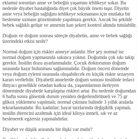
eklamsi sorunları anne ve bebeğin yaşamını tehlikeye sokar. Bu
nedenle diyabet hastalığında diyet çok büyük önem taşır. Diyetin
anne veya bebeğin sağlığını tehlikeye sokmaması için mutlaka bir
beslenme uzmanı gözetiminde yapılması gerekir. Ancak bu şekilde
bebek sağlıklı gelişir ve annenin kan şekeri kontrol altında tutulabilir.
Doğum ve doğum sonrası süreçte diyabetin, anne ve bebek sağlığı
üzerindeki etkisi nedir?
Normal doğum için riskler anneye anlatılır. Her şey normal ise
normal doğum yapmasında sakınca yoktur. Doğumda çok sıkı takip
gerekir. İnsülin dozu ayarlanmalıdır. Çocuk doktorunun doğum
sırasında hazır bulunması sağlanmalıdır. Doğum öncesi dönemde
veya doğum eylemi sırasında oluşabilecek en küçük riskte sezaryen
kararı verilebilir. Diyabetli annelerde doğum sonrası insülinle tedavi
ihtiyacı genellikle ortadan kalksa da, yaşantılarının ilerleyen
döneminde diyabetle karşılaşma riskleri artar. Bu nedenle doğumdan
6 hafta sonra glisemik durum yeniden değerlendirilmeli ve 75 gr
glikoz yüklemesi yapılmalı; normal çıkması halinde 3 yıllık aralarla
tekrarlanmalıdır. Bu kadınlar; hayat tarzlarında değişiklik yapmalı,
insülin direncini azaltmak için ideal kiloya inmeli, sık ve az
beslenerek egzersiz yapmalıdırlar.
Diyabet ve düşük arasında bir ilişki var mıdır?