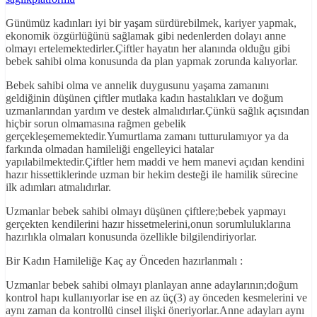
Günümüz kadınları iyi bir yaşam sürdürebilmek, kariyer yapmak,
ekonomik özgürlüğünü sağlamak gibi nedenlerden dolayı anne
olmayı ertelemektedirler.Çiftler hayatın her alanında olduğu gibi
bebek sahibi olma konusunda da plan yapmak zorunda kalıyorlar.
Bebek sahibi olma ve annelik duygusunu yaşama zamanını
geldiğinin düşünen çiftler mutlaka kadın hastalıkları ve doğum
uzmanlarından yardım ve destek almalıdırlar.Çünkü sağlık açısından
hiçbir sorun olmamasına rağmen gebelik
gerçekleşememektedir.Yumurtlama zamanı tutturulamıyor ya da
farkında olmadan hamileliği engelleyici hatalar
yapılabilmektedir.Çiftler hem maddi ve hem manevi açıdan kendini
hazır hissettiklerinde uzman bir hekim desteği ile hamilik sürecine
ilk adımları atmalıdırlar.
Uzmanlar bebek sahibi olmayı düşünen çiftlere;bebek yapmayı
gerçekten kendilerini hazır hissetmelerini,onun sorumluluklarına
hazırlıkla olmaları konusunda özellikle bilgilendiriyorlar.
Bir Kadın Hamileliğe Kaç ay Önceden hazırlanmalı :
Uzmanlar bebek sahibi olmayı planlayan anne adaylarının;doğum
kontrol hapı kullanıyorlar ise en az üç(3) ay önceden kesmelerini ve
aynı zaman da kontrollü cinsel ilişki öneriyorlar.Anne adayları aynı