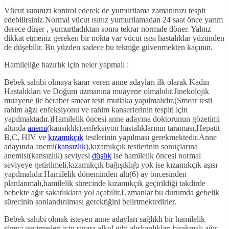
Vücut ısınınızı kontrol ederek de yumurtlama zamanınızı tespit
edebilirsiniz.Normal vücut ısınız yumurtlamadan 24 saat önce yarım
derece düşer , yumurtladıktan sonra tekrar normale döner. Yalnız
dikkat etmeniz gereken bir nokta var vücut ısısı hastalıklar yüzünden
de düşebilir. Bu yüzden sadece bu tekniğe güvenmekten kaçının.
Hamileliğe hazırlık için neler yapmalı :
Bebek sahibi olmaya karar veren anne adayları ilk olarak Kadın
Hastalıkları ve Doğum uzmanına muayene olmalıdır.Jinekolojik
muayene ile beraber smear testi mutlaka yapılmalıdır.(Smear testi
rahim ağzı enfeksiyonu ve rahim kanserlerinin tespiti için
yapılmaktadır.)Hamilelik öncesi anne adayına doktorunun gözetimi
altında
anemi
(kansıklık),enfeksiyon hastalıklarının taraması,Hepatit
B,C, HIV ve
kızamıkçık
testlerinin yapılması gerekmektedir.Anne
adayında anemi(
kansızlık
),kızamıkçık testlerinin sonuçlarına
anemisi(kansızlık) seviyesi
düşük
ise hamilelik öncesi normal
seviyeye getirilmeli,kızamıkçık bağışıklığı yok ise kızamıkçık aşısı
yapılmalıdır.Hamilelik döneminden altı(6) ay öncesinden
planlanmalı,hamilelik sürecinde kızamıkçık geçirildiği takdirde
bebekte ağır sakatlıklara yol açabilir.Uzmanlar bu durumda gebelik
sürecinin sonlandırılması gerektiğini belirtmektedirler.
Bebek sahibi olmak isteyen anne adayları sağlıklı bir hamilelik
süreci geçirmeleri için sigara,alkol gibi alışkanlıkları bırakmalı,ağır