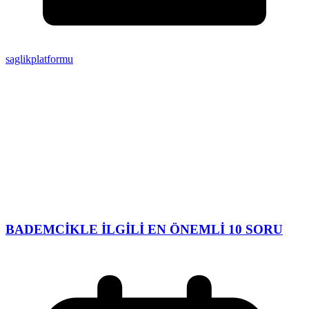
saglikplatformu
BADEMCİKLE İLGİLİ EN ÖNEMLİ 10 SORU