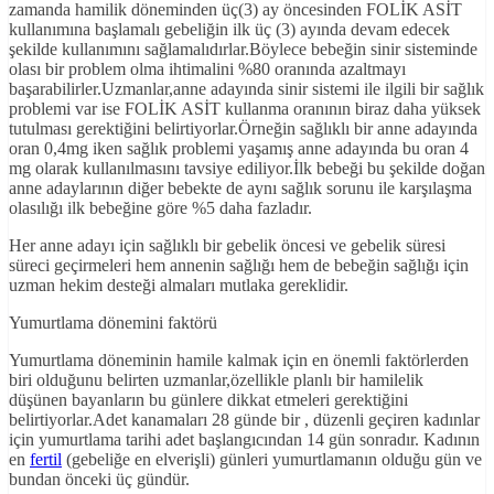
zamanda hamilik döneminden üç(3) ay öncesinden FOLİK ASİT
kullanımına başlamalı gebeliğin ilk üç (3) ayında devam edecek
şekilde kullanımını sağlamalıdırlar.Böylece bebeğin sinir sisteminde
olası bir problem olma ihtimalini %80 oranında azaltmayı
başarabilirler.Uzmanlar,anne adayında sinir sistemi ile ilgili bir sağlık
problemi var ise FOLİK ASİT kullanma oranının biraz daha yüksek
tutulması gerektiğini belirtiyorlar.Örneğin sağlıklı bir anne adayında
oran 0,4mg iken sağlık problemi yaşamış anne adayında bu oran 4
mg olarak kullanılmasını tavsiye ediliyor.İlk bebeği bu şekilde doğan
anne adaylarının diğer bebekte de aynı sağlık sorunu ile karşılaşma
olasılığı ilk bebeğine göre %5 daha fazladır.
Her anne adayı için sağlıklı bir gebelik öncesi ve gebelik süresi
süreci geçirmeleri hem annenin sağlığı hem de bebeğin sağlığı için
uzman hekim desteği almaları mutlaka gereklidir.
Yumurtlama dönemini faktörü
Yumurtlama döneminin hamile kalmak için en önemli faktörlerden
biri olduğunu belirten uzmanlar,özellikle planlı bir hamilelik
düşünen bayanların bu günlere dikkat etmeleri gerektiğini
belirtiyorlar.Adet kanamaları 28 günde bir , düzenli geçiren kadınlar
için yumurtlama tarihi adet başlangıcından 14 gün sonradır. Kadının
en
fertil
(gebeliğe en elverişli) günleri yumurtlamanın olduğu gün ve
bundan önceki üç gündür.