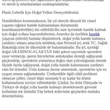
ve stresli iş ortamlarından uzaklaşmalıdırlar.
Planlı Gebelik İçin Doğal Yolları Deneyebilirsiniz
Hamilelikten korunmaksızın, bir yıl süreyle düzenli bir cinsel
yaşama rağmen hamile kalınamaması durumunda
kısırlıktan(infertilite) söz edilebilir.Bu sure içerisinde hamile kalmak
için doğal yollara başvurabilirsiniz.Amerika da özellikle
kısırlık
yaşayan (infertil) hastalar düşünülerek, doğal yolla hamile kalmaya
yardımcı olması amacıyla üretilmiş olan Preseed jel, artık TC. Sağlık
Bakanlığı izini ile ülkemizde de bulunmaktadır. Bu jel, içerdiği
doğal ARABİNOGALAKTAN bitki şekeri sayesinde spermlere
zarar vermeyip, sperm hücrelerine antioksidan desteği sağlayarak
güçlendirip, spermlerin yumurtaya doğru olan yolculuğunda önemli
ölçüde fayda sağlayarak, doğal yolla hamile kalınmasına yardımcı
olan bir üründür. Ürün kadının üreme sisteminde, spermlerin için en
uygun ortamı sağlamaktadır. Üretkenlikle ilgili ciddi problemi
olmayan çiftler, cinsel ilişki sırasında 6 ay kadar bu ürünü
kullanmalarını tavsiye edilmektedir. Çünkü, bu ürün Dünyada ve
Türkiye de doğal yolla hamile kalmayı desteklemede güvenle
kullanılan tek üründür.Tüp bebek tedavisine geçmeden mutlaka
denemelisiniz.