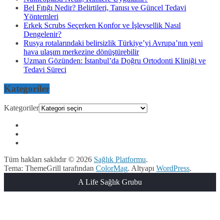
Bel Fıtığı Nedir? Belirtileri, Tanısı ve Güncel Tedavi
Yöntemleri
Erkek Scrubs Seçerken Konfor ve İşlevsellik Nasıl
Dengelenir?
Rusya rotalarındaki belirsizlik Türkiye’yi Avrupa’nın yeni
hava ulaşım merkezine dönüştürebilir
Uzman Gözünden: İstanbul’da Doğru Ortodonti Kliniği ve
Tedavi Süreci
Kategoriler
Kategoriler
Tüm hakları saklıdır © 2026
Sağlık Platformu
.
Tema: ThemeGrill tarafından
ColorMag
. Altyapı
WordPress
.
A Life Sağlık Grubu