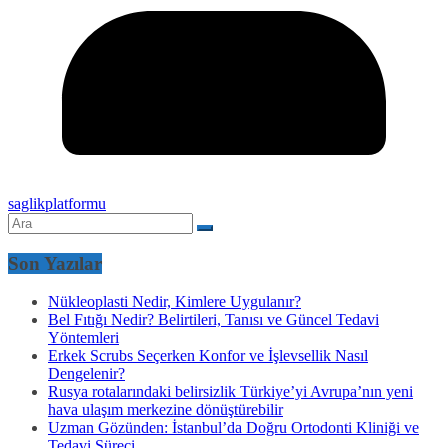
saglikplatformu
Son Yazılar
Nükleoplasti Nedir, Kimlere Uygulanır?
Bel Fıtığı Nedir? Belirtileri, Tanısı ve Güncel Tedavi
Yöntemleri
Erkek Scrubs Seçerken Konfor ve İşlevsellik Nasıl
Dengelenir?
Rusya rotalarındaki belirsizlik Türkiye’yi Avrupa’nın yeni
hava ulaşım merkezine dönüştürebilir
Uzman Gözünden: İstanbul’da Doğru Ortodonti Kliniği ve
Tedavi Süreci