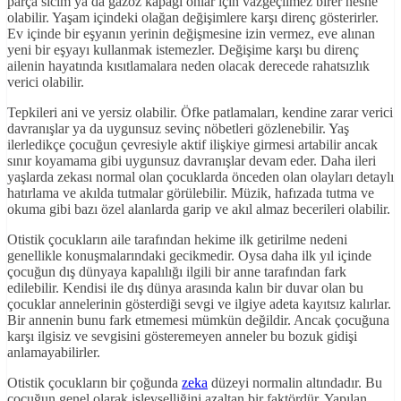
parça sicim ya da gazoz kapağı onlar için vazgeçilmez birer nesne
olabilir. Yaşam içindeki olağan değişimlere karşı direnç gösterirler.
Ev içinde bir eşyanın yerinin değişmesine izin vermez, eve alınan
yeni bir eşyayı kullanmak istemezler. Değişime karşı bu direnç
ailenin hayatında kısıtlamalara neden olacak derecede rahatsızlık
verici olabilir.
Tepkileri ani ve yersiz olabilir. Öfke patlamaları, kendine zarar verici
davranışlar ya da uygunsuz sevinç nöbetleri gözlenebilir. Yaş
ilerledikçe çocuğun çevresiyle aktif ilişkiye girmesi artabilir ancak
sınır koyamama gibi uygunsuz davranışlar devam eder. Daha ileri
yaşlarda zekası normal olan çocuklarda önceden olan olayları detaylı
hatırlama ve akılda tutmalar görülebilir. Müzik, hafızada tutma ve
okuma gibi bazı özel alanlarda garip ve akıl almaz becerileri olabilir.
Otistik çocukların aile tarafından hekime ilk getirilme nedeni
genellikle konuşmalarındaki gecikmedir. Oysa daha ilk yıl içinde
çocuğun dış dünyaya kapalılığı ilgili bir anne tarafından fark
edilebilir. Kendisi ile dış dünya arasında kalın bir duvar olan bu
çocuklar annelerinin gösterdiği sevgi ve ilgiye adeta kayıtsız kalırlar.
Bir annenin bunu fark etmemesi mümkün değildir. Ancak çocuğuna
karşı ilgisiz ve sevgisini gösteremeyen anneler bu bozuk gidişi
anlamayabilirler.
Otistik çocukların bir çoğunda
zeka
düzeyi normalin altındadır. Bu
çocuğun genel olarak işlevselliğini azaltan bir faktördür. Yapılan