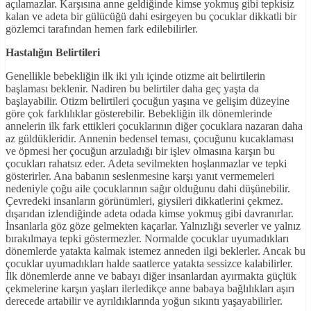
açılamazlar. Karşısına anne geldiğinde kimse yokmuş gibi tepkisiz
kalan ve adeta bir gülücüğü dahi esirgeyen bu çocuklar dikkatli bir
gözlemci tarafından hemen fark edilebilirler.
Hastalığın Belirtileri
Genellikle bebekliğin ilk iki yılı içinde otizme ait belirtilerin
başlaması beklenir. Nadiren bu belirtiler daha geç yaşta da
başlayabilir. Otizm belirtileri çocuğun yaşına ve gelişim düzeyine
göre çok farklılıklar gösterebilir. Bebekliğin ilk dönemlerinde
annelerin ilk fark ettikleri çocuklarının diğer çocuklara nazaran daha
az güldükleridir. Annenin bedensel teması, çocuğunu kucaklaması
ve öpmesi her çocuğun arzuladığı bir işlev olmasına karşın bu
çocukları rahatsız eder. Adeta sevilmekten hoşlanmazlar ve tepki
gösterirler. Ana babanın seslenmesine karşı yanıt vermemeleri
nedeniyle çoğu aile çocuklarının sağır olduğunu dahi düşünebilir.
Çevredeki insanların görünümleri, giysileri dikkatlerini çekmez.
dışarıdan izlendiğinde adeta odada kimse yokmuş gibi davranırlar.
İnsanlarla göz göze gelmekten kaçarlar. Yalnızlığı severler ve yalnız
bırakılmaya tepki göstermezler. Normalde çocuklar uyumadıkları
dönemlerde yatakta kalmak istemez anneden ilgi beklerler. Ancak bu
çocuklar uyumadıkları halde saatlerce yatakta sessizce kalabilirler.
İlk dönemlerde anne ve babayı diğer insanlardan ayırmakta güçlük
çekmelerine karşın yaşları ilerledikçe anne babaya bağlılıkları aşırı
derecede artabilir ve ayrıldıklarında yoğun sıkıntı yaşayabilirler.