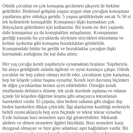
Otistik çocuklar en çok konuşma gecikmesi şikayeti ile hekime
getirilirler. Bedensel gelişimi yaşına uygun olan çocuğun konuşması
yaşıtlarına göre oldukça geridir. 5 yaşına geldiklerinde ancak % 50 si
tek kelimelerle konuşabilir. Konuşmayı ilişki kurmaktan çok
ihtiyaçların giderilmesi için kullanırlar. Bir kısmı ise ileri yaşlarda
dahi konuşamaz ya da konuştukları anlaşılamaz. Konuşmanın
geriliği yanında bu çocuklarda söylenen sözcükleri tekrarlama ve
kelime uydurma gibi konuşma bozuklukları görülebilir.
Konuşmadaki bütün bu gerilik ve bozukluklar çocuğun ilişki
kurmadaki zorluğunu bir kat daha artırır.
Her yaş çocuğu kendi yaşıtlarıyla oynamaktan hoşlanır. Yaşıtlarıyla
bir araya geldiğinde onlarla ilgilenir ve oyun kurmaya çalışır. Otistik
çocuklar ise hep yalnız olmayı tercih eder, çocukların içine karışmaz,
hep bir köşede yalnız başına oynarlar. Kendi özel davranış biçimleri
ile diğer çocuklardan hemen ayırt edilebilirler. Örneğin kendi
etraflarında defalarca dönme, tek ayak üzerinde zıplama ve odanın
içinde bir köşeden diğerine koşma gibi amaçsızca tekrarlanan
hareketleri vardır. El çırpma, tüm bedeni sallama gibi olağan dışı
beden hareketleri dikkat çekicidir. İlgi alanlarının kısıtlılığı nedeniyle
belirli oyuncaklarıyla hep aynı biçimde ve tekrar tekrar oynarlar.
Evde bulunan bazı nesnelere aşırı ilgi gösterebilirler. Mekanik
aletlere ve dönen nesnelere ilgileri büyüktür. Bazı nesnelere karşı
duygusal olmayan ve bize göre anlamsız aşırı bağlılıkları vardır. Bir