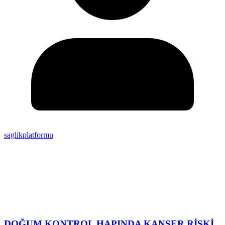
saglikplatformu
DOĞUM KONTROL HAPINDA KANSER RİSKİ