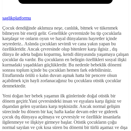
saglikplatformu
Çocuk dendiğinde aklımıza neşe, canlılık, bitmek ve tükenmek
bilmeyen bir enerji gelir. Genellikle çevremizde bu tip çocuklarla
karşılaşır ve onların oyun ve hayal dünyalarını hayretler içinde
seyrederiz.. Aslında çocukları sevimli ve cana yakın yapan bu
özellikleridir. Ancak çevresinde olup bitenlere karşı ilgisiz , dış
dünya ile adeta bağını koparmış, kendi dünyasında yaşamaya çalışan
çocuklar da vardır. Bu çocukların en belirgin özellikleri sosyal ilişki
kurmadaki yaşadıkları güçlüklerdir. Bu nedenle bebeklik dönemi
sonrası toplum içinde bu çocukları hemen fark edebilirsiniz.
Etraflarında örülü o kalın duvarı aşmak hatta bir pencere olsun
açabilmek için hayli zorlanacağınız bu çocuklara otistik çocuklar
denmektedir.
Yeni doğan her bebek yaşamın ilk günlerinde doğal otistik bir
dönem geçirir.Yani çevresindeki insan ve eşyalara karşı ilgisiz ve
dışarıdan gelen uyarılara karşı tepkisizdir. Ancak normal gelişim
sürecinde bu dönem bir kaç hafta kadar devam eder ve giderek
çocuk dış dünyaya açılmaya ve çevresiyle ve özellikle insanlarla
ilgilenmeye ve ilişkiye girmeye başlar. Otistik çocukların çoğu
normal sayılan ve çok kısa süren bu dönemi bir türlü aşamaz ve dışa