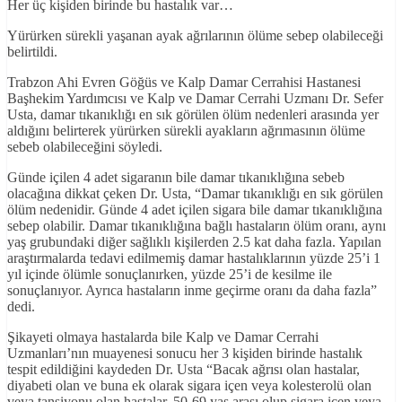
Her üç kişiden birinde bu hastalık var…
Yürürken sürekli yaşanan ayak ağrılarının ölüme sebep olabileceği
belirtildi.
Trabzon Ahi Evren Göğüs ve Kalp Damar Cerrahisi Hastanesi
Başhekim Yardımcısı ve Kalp ve Damar Cerrahi Uzmanı Dr. Sefer
Usta, damar tıkanıklığı en sık görülen ölüm nedenleri arasında yer
aldığını belirterek yürürken sürekli ayakların ağrımasının ölüme
sebeb olabileceğini söyledi.
Günde içilen 4 adet sigaranın bile damar tıkanıklığına sebeb
olacağına dikkat çeken Dr. Usta, “Damar tıkanıklığı en sık görülen
ölüm nedenidir. Günde 4 adet içilen sigara bile damar tıkanıklığına
sebep olabilir. Damar tıkanıklığına bağlı hastaların ölüm oranı, aynı
yaş grubundaki diğer sağlıklı kişilerden 2.5 kat daha fazla. Yapılan
araştırmalarda tedavi edilmemiş damar hastalıklarının yüzde 25’i 1
yıl içinde ölümle sonuçlanırken, yüzde 25’i de kesilme ile
sonuçlanıyor. Ayrıca hastaların inme geçirme oranı da daha fazla”
dedi.
Şikayeti olmaya hastalarda bile Kalp ve Damar Cerrahi
Uzmanları’nın muayenesi sonucu her 3 kişiden birinde hastalık
tespit edildiğini kaydeden Dr. Usta “Bacak ağrısı olan hastalar,
diyabeti olan ve buna ek olarak sigara içen veya kolesterolü olan
veya tansiyonu olan hastalar, 50-69 yaş arası olup sigara içen veya