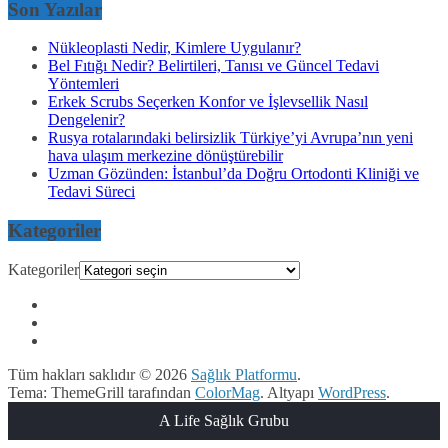
Son Yazılar
Nükleoplasti Nedir, Kimlere Uygulanır?
Bel Fıtığı Nedir? Belirtileri, Tanısı ve Güncel Tedavi
Yöntemleri
Erkek Scrubs Seçerken Konfor ve İşlevsellik Nasıl
Dengelenir?
Rusya rotalarındaki belirsizlik Türkiye’yi Avrupa’nın yeni
hava ulaşım merkezine dönüştürebilir
Uzman Gözünden: İstanbul’da Doğru Ortodonti Kliniği ve
Tedavi Süreci
Kategoriler
Kategoriler
Tüm hakları saklıdır © 2026
Sağlık Platformu
.
Tema: ThemeGrill tarafından
ColorMag
. Altyapı
WordPress
.
A Life Sağlık Grubu