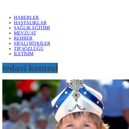
HABERLER
HASTALIKLAR
SAĞLIK EĞİTİMİ
MEVZUAT
REHBER
SİFALI BİTKİLER
TIP SÖZLÜĞÜ
İLETİŞİM
tedavi kontrol