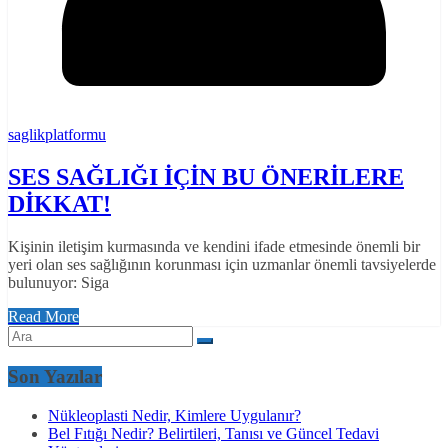
saglikplatformu
SES SAĞLIĞI İÇİN BU ÖNERİLERE
DİKKAT!
Kişinin iletişim kurmasında ve kendini ifade etmesinde önemli bir
yeri olan ses sağlığının korunması için uzmanlar önemli tavsiyelerde
bulunuyor: Siga
Read More
Son Yazılar
Nükleoplasti Nedir, Kimlere Uygulanır?
Bel Fıtığı Nedir? Belirtileri, Tanısı ve Güncel Tedavi