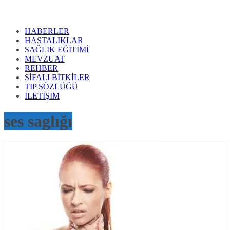
HABERLER
HASTALIKLAR
SAĞLIK EĞİTİMİ
MEVZUAT
REHBER
SİFALI BİTKİLER
TIP SÖZLÜĞÜ
İLETİŞİM
ses saglığı