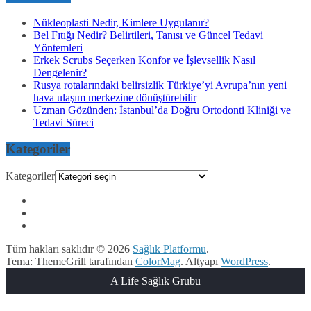
Nükleoplasti Nedir, Kimlere Uygulanır?
Bel Fıtığı Nedir? Belirtileri, Tanısı ve Güncel Tedavi
Yöntemleri
Erkek Scrubs Seçerken Konfor ve İşlevsellik Nasıl
Dengelenir?
Rusya rotalarındaki belirsizlik Türkiye’yi Avrupa’nın yeni
hava ulaşım merkezine dönüştürebilir
Uzman Gözünden: İstanbul’da Doğru Ortodonti Kliniği ve
Tedavi Süreci
Kategoriler
Kategoriler
Tüm hakları saklıdır © 2026
Sağlık Platformu
.
Tema: ThemeGrill tarafından
ColorMag
. Altyapı
WordPress
.
A Life Sağlık Grubu