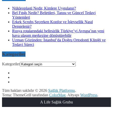
Nükleoplasti Nedir, Kimlere Uygulanır?
Bel Fıtığı Nedir? Belirtileri, Tanısı ve Güncel Tedavi
Yöntemleri
Erkek Scrubs Seçerken Konfor ve İşlevsellik Nasıl
Dengelenir?
Rusya rotalarındaki belirsizlik Türkiye’yi Avrupa’nın yeni
hava ulaşım merkezine dönüştürebilir
Uzman Gözünden: İstanbul’da Doğru Ortodonti Kliniği ve
Tedavi Süreci
Kategoriler
Kategoriler
Tüm hakları saklıdır © 2026
Sağlık Platformu
.
Tema: ThemeGrill tarafından
ColorMag
. Altyapı
WordPress
.
A Life Sağlık Grubu