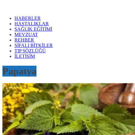
HABERLER
HASTALIKLAR
SAĞLIK EĞİTİMİ
MEVZUAT
REHBER
SİFALI BİTKİLER
TIP SÖZLÜĞÜ
İLETİŞİM
Papatya