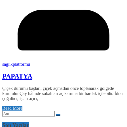
saglikplatformu
PAPATYA
Çiçek durumu başları, çiçek açmadan önce toplanarak gölgede
kurutulur.Çay hâlinde sabahları aç karnına bir bardak içilebilir. İdrar
çoğaltıcı, iştah açıcı,
Read More
Son Yazılar