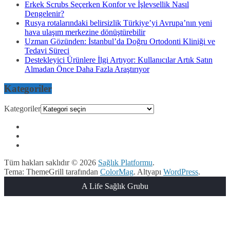
Erkek Scrubs Seçerken Konfor ve İşlevsellik Nasıl
Dengelenir?
Rusya rotalarındaki belirsizlik Türkiye’yi Avrupa’nın yeni
hava ulaşım merkezine dönüştürebilir
Uzman Gözünden: İstanbul’da Doğru Ortodonti Kliniği ve
Tedavi Süreci
Destekleyici Ürünlere İlgi Artıyor: Kullanıcılar Artık Satın
Almadan Önce Daha Fazla Araştırıyor
Kategoriler
Kategoriler
Tüm hakları saklıdır © 2026
Sağlık Platformu
.
Tema: ThemeGrill tarafından
ColorMag
. Altyapı
WordPress
.
A Life Sağlık Grubu