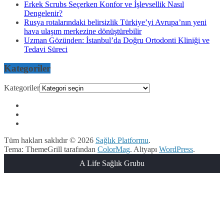
Erkek Scrubs Seçerken Konfor ve İşlevsellik Nasıl
Dengelenir?
Rusya rotalarındaki belirsizlik Türkiye’yi Avrupa’nın yeni
hava ulaşım merkezine dönüştürebilir
Uzman Gözünden: İstanbul’da Doğru Ortodonti Kliniği ve
Tedavi Süreci
Kategoriler
Kategoriler
Tüm hakları saklıdır © 2026
Sağlık Platformu
.
Tema: ThemeGrill tarafından
ColorMag
. Altyapı
WordPress
.
A Life Sağlık Grubu