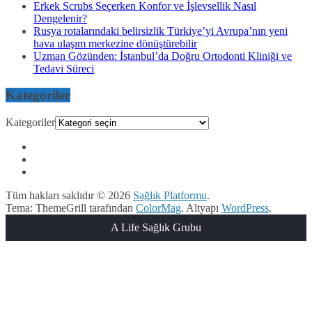
Erkek Scrubs Seçerken Konfor ve İşlevsellik Nasıl
Dengelenir?
Rusya rotalarındaki belirsizlik Türkiye’yi Avrupa’nın yeni
hava ulaşım merkezine dönüştürebilir
Uzman Gözünden: İstanbul’da Doğru Ortodonti Kliniği ve
Tedavi Süreci
Kategoriler
Kategoriler
Tüm hakları saklıdır © 2026
Sağlık Platformu
.
Tema: ThemeGrill tarafından
ColorMag
. Altyapı
WordPress
.
A Life Sağlık Grubu