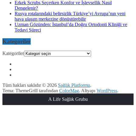
Erkek Scrubs Seçerken Konfor ve İşlevsellik Nasıl
Dengelenir?
Rusya rotalarındaki belirsizlik Türkiye’yi Avrupa’nın yeni
hava ulaşım merkezine dönüştürebilir
Uzman Gözünden: İstanbul’da Doğru Ortodonti Kliniği ve
Tedavi Süreci
Kategoriler
Kategoriler
Tüm hakları saklıdır © 2026
Sağlık Platformu
.
Tema: ThemeGrill tarafından
ColorMag
. Altyapı
WordPress
.
A Life Sağlık Grubu