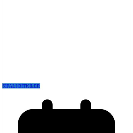
SİFALI BİTKİLER