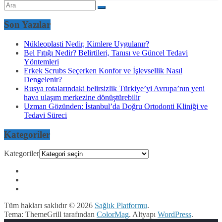
Son Yazılar
Nükleoplasti Nedir, Kimlere Uygulanır?
Bel Fıtığı Nedir? Belirtileri, Tanısı ve Güncel Tedavi
Yöntemleri
Erkek Scrubs Seçerken Konfor ve İşlevsellik Nasıl
Dengelenir?
Rusya rotalarındaki belirsizlik Türkiye’yi Avrupa’nın yeni
hava ulaşım merkezine dönüştürebilir
Uzman Gözünden: İstanbul’da Doğru Ortodonti Kliniği ve
Tedavi Süreci
Kategoriler
Kategoriler
Tüm hakları saklıdır © 2026
Sağlık Platformu
.
Tema: ThemeGrill tarafından
ColorMag
. Altyapı
WordPress
.