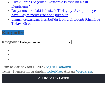
Erkek Scrubs Seçerken Konfor ve İşlevsellik Nasıl
Dengelenir?
Rusya rotalarındaki belirsizlik Türkiye’yi Avrupa’nın yeni
hava ulaşım merkezine dönüştürebilir
Uzman Gözünden: İstanbul’da Doğru Ortodonti Kliniği ve
Tedavi Süreci
Kategoriler
Kategoriler
Tüm hakları saklıdır © 2026
Sağlık Platformu
.
Tema: ThemeGrill tarafından
ColorMag
. Altyapı
WordPress
.
A Life Sağlık Grubu