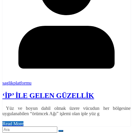
saglikplatformu
‘İP’ İLE GELEN GÜZELLİK
Yüz ve boyun dahil olmak üzere vücudun her bölgesine
uygulanabilen “örümcek Ağı” işlemi olan iple yüz g
Read More