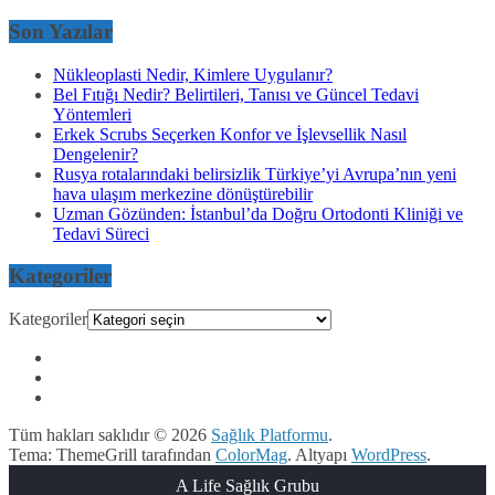
Son Yazılar
Nükleoplasti Nedir, Kimlere Uygulanır?
Bel Fıtığı Nedir? Belirtileri, Tanısı ve Güncel Tedavi
Yöntemleri
Erkek Scrubs Seçerken Konfor ve İşlevsellik Nasıl
Dengelenir?
Rusya rotalarındaki belirsizlik Türkiye’yi Avrupa’nın yeni
hava ulaşım merkezine dönüştürebilir
Uzman Gözünden: İstanbul’da Doğru Ortodonti Kliniği ve
Tedavi Süreci
Kategoriler
Kategoriler
Tüm hakları saklıdır © 2026
Sağlık Platformu
.
Tema: ThemeGrill tarafından
ColorMag
. Altyapı
WordPress
.
A Life Sağlık Grubu