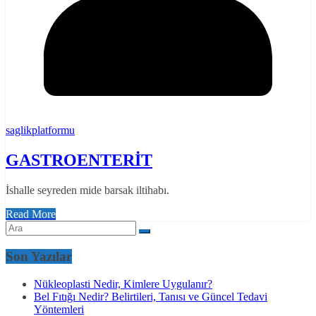
saglikplatformu
GASTROENTERİT
İshalle seyreden mide barsak iltihabı.
Read More
Son Yazılar
Nükleoplasti Nedir, Kimlere Uygulanır?
Bel Fıtığı Nedir? Belirtileri, Tanısı ve Güncel Tedavi
Yöntemleri