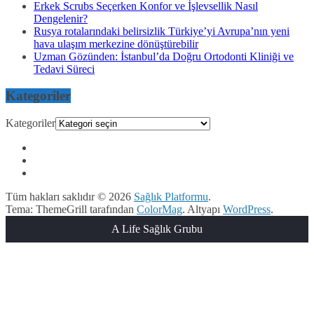
Erkek Scrubs Seçerken Konfor ve İşlevsellik Nasıl
Dengelenir?
Rusya rotalarındaki belirsizlik Türkiye’yi Avrupa’nın yeni
hava ulaşım merkezine dönüştürebilir
Uzman Gözünden: İstanbul’da Doğru Ortodonti Kliniği ve
Tedavi Süreci
Kategoriler
Kategoriler
Tüm hakları saklıdır © 2026
Sağlık Platformu
.
Tema: ThemeGrill tarafından
ColorMag
. Altyapı
WordPress
.
A Life Sağlık Grubu