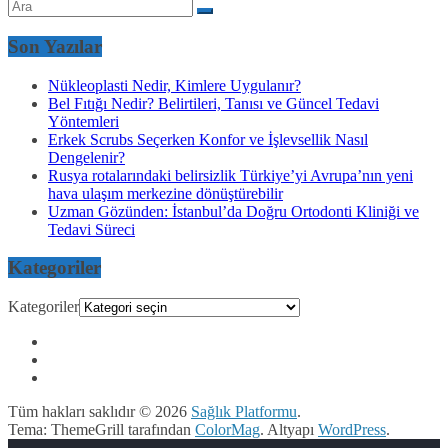
Son Yazılar
Nükleoplasti Nedir, Kimlere Uygulanır?
Bel Fıtığı Nedir? Belirtileri, Tanısı ve Güncel Tedavi
Yöntemleri
Erkek Scrubs Seçerken Konfor ve İşlevsellik Nasıl
Dengelenir?
Rusya rotalarındaki belirsizlik Türkiye’yi Avrupa’nın yeni
hava ulaşım merkezine dönüştürebilir
Uzman Gözünden: İstanbul’da Doğru Ortodonti Kliniği ve
Tedavi Süreci
Kategoriler
Kategoriler
Tüm hakları saklıdır © 2026
Sağlık Platformu
.
Tema: ThemeGrill tarafından
ColorMag
. Altyapı
WordPress
.