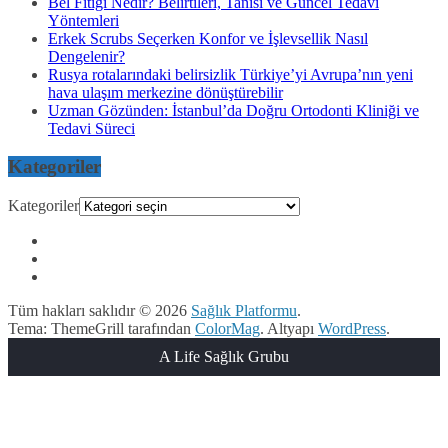
Bel Fıtığı Nedir? Belirtileri, Tanısı ve Güncel Tedavi
Yöntemleri
Erkek Scrubs Seçerken Konfor ve İşlevsellik Nasıl
Dengelenir?
Rusya rotalarındaki belirsizlik Türkiye’yi Avrupa’nın yeni
hava ulaşım merkezine dönüştürebilir
Uzman Gözünden: İstanbul’da Doğru Ortodonti Kliniği ve
Tedavi Süreci
Kategoriler
Kategoriler
Tüm hakları saklıdır © 2026
Sağlık Platformu
.
Tema: ThemeGrill tarafından
ColorMag
. Altyapı
WordPress
.
A Life Sağlık Grubu