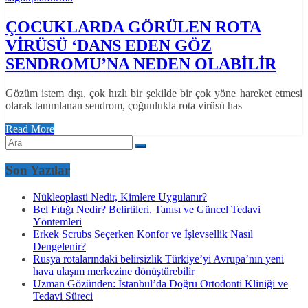
ÇOCUKLARDA GÖRÜLEN ROTA
VİRÜSÜ ‘DANS EDEN GÖZ
SENDROMU’NA NEDEN OLABİLİR
Gözüm istem dışı, çok hızlı bir şekilde bir çok yöne hareket etmesi
olarak tanımlanan sendrom, çoğunlukla rota virüsü has
Read More
Son Yazılar
Nükleoplasti Nedir, Kimlere Uygulanır?
Bel Fıtığı Nedir? Belirtileri, Tanısı ve Güncel Tedavi
Yöntemleri
Erkek Scrubs Seçerken Konfor ve İşlevsellik Nasıl
Dengelenir?
Rusya rotalarındaki belirsizlik Türkiye’yi Avrupa’nın yeni
hava ulaşım merkezine dönüştürebilir
Uzman Gözünden: İstanbul’da Doğru Ortodonti Kliniği ve
Tedavi Süreci