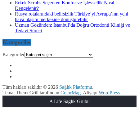
Erkek Scrubs Seçerken Konfor ve İşlevsellik Nasıl
Dengelenir?
Rusya rotalarındaki belirsizlik Türkiye’yi Avrupa’nın yeni
hava ulaşım merkezine dönüştürebilir
Uzman Gözünden: İstanbul’da Doğru Ortodonti Kliniği ve
Tedavi Süreci
Kategoriler
Kategoriler
Tüm hakları saklıdır © 2026
Sağlık Platformu
.
Tema: ThemeGrill tarafından
ColorMag
. Altyapı
WordPress
.
A Life Sağlık Grubu