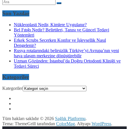
Son Yazılar
Nükleoplasti Nedir, Kimlere Uygulanır?
Bel Fıtığı Nedir? Belirtileri, Tanısı ve Güncel Tedavi
Yöntemleri
Erkek Scrubs Seçerken Konfor ve İşlevsellik Nasıl
Dengelenir?
Rusya rotalarındaki belirsizlik Türkiye’yi Avrupa’nın yeni
hava ulaşım merkezine dönüştürebilir
Uzman Gözünden: İstanbul’da Doğru Ortodonti Kliniği ve
Tedavi Süreci
Kategoriler
Kategoriler
Tüm hakları saklıdır © 2026
Sağlık Platformu
.
Tema: ThemeGrill tarafından
ColorMag
. Altyapı
WordPress
.