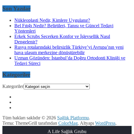
Son Yazılar
Nükleoplasti Nedir, Kimlere Uygulanır?
Bel Fıtığı Nedir? Belirtileri, Tanısı ve Güncel Tedavi
Yöntemleri
Erkek Scrubs Seçerken Konfor ve İşlevsellik Nasıl
Dengelenir?
Rusya rotalarındaki belirsizlik Türkiye’yi Avrupa’nın yeni
hava ulaşım merkezine dönüştürebilir
Uzman Gözünden: İstanbul’da Doğru Ortodonti Kliniği ve
Tedavi Süreci
Kategoriler
Kategoriler
Tüm hakları saklıdır © 2026
Sağlık Platformu
.
Tema: ThemeGrill tarafından
ColorMag
. Altyapı
WordPress
.
A Life Sağlık Grubu