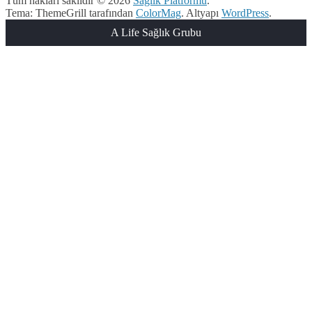
Tüm hakları saklıdır © 2026
Sağlık Platformu
.
Tema: ThemeGrill tarafından
ColorMag
. Altyapı
WordPress
.
A Life Sağlık Grubu