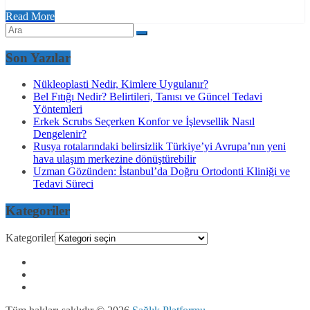
Read More
Son Yazılar
Nükleoplasti Nedir, Kimlere Uygulanır?
Bel Fıtığı Nedir? Belirtileri, Tanısı ve Güncel Tedavi
Yöntemleri
Erkek Scrubs Seçerken Konfor ve İşlevsellik Nasıl
Dengelenir?
Rusya rotalarındaki belirsizlik Türkiye’yi Avrupa’nın yeni
hava ulaşım merkezine dönüştürebilir
Uzman Gözünden: İstanbul’da Doğru Ortodonti Kliniği ve
Tedavi Süreci
Kategoriler
Kategoriler